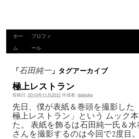
ホー
プロフィ
コ
ム
ール
ン
テ
石田純一
「
」タグアーカイブ
ン
極上レストラン
ツ
投稿日:
2010年11月20日
作成者:
daisuke
へ
先日、僕が表紙＆巻頭を撮影した
ス
極上レストラン」という ムック
キ
た。 表紙を飾るは石田純一氏＆水
ッ
さんを撮影するのは今回で2度目。