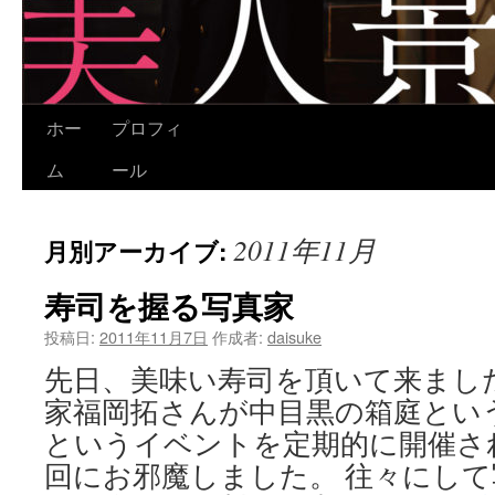
ホー
プロフィ
コ
ム
ール
ン
テ
2011年11月
月別アーカイブ:
ン
寿司を握る写真家
ツ
投稿日:
2011年11月7日
作成者:
daisuke
へ
先日、美味い寿司を頂いて来まし
ス
家福岡拓さんが中目黒の箱庭とい
キ
というイベントを定期的に開催さ
ッ
回にお邪魔しました。 往々にし