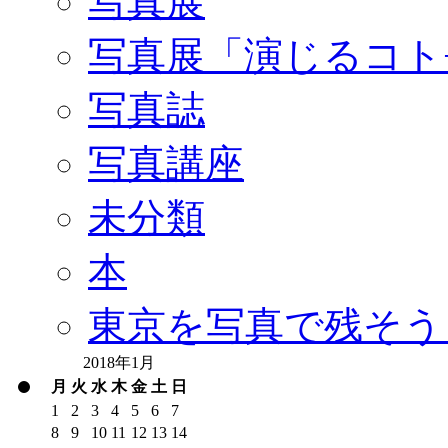
写真展
写真展「演じるコト
写真誌
写真講座
未分類
本
東京を写真で残そう
2018年1月
月
火
水
木
金
土
日
1
2
3
4
5
6
7
8
9
10
11
12
13
14