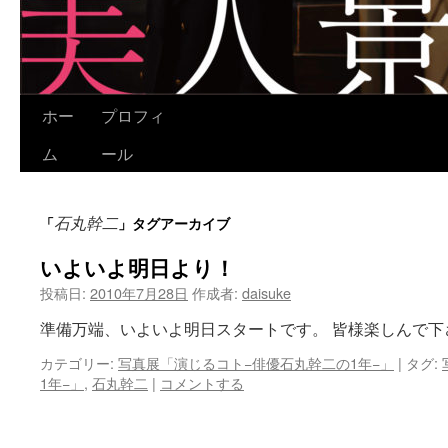
ホー
プロフィ
コ
ム
ール
ン
テ
石丸幹二
「
」タグアーカイブ
ン
いよいよ明日より！
ツ
投稿日:
2010年7月28日
作成者:
daisuke
へ
準備万端、いよいよ明日スタートです。 皆様楽しんで下さい！
ス
カテゴリー:
写真展「演じるコト−俳優石丸幹二の1年−」
|
タグ:
キ
1年−」
,
石丸幹二
|
コメントする
ッ