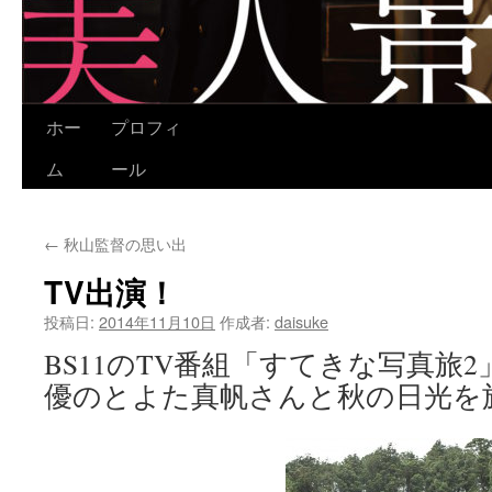
ホー
プロフィ
コ
ム
ール
ン
テ
←
秋山監督の思い出
ン
TV出演！
ツ
投稿日:
2014年11月10日
作成者:
daisuke
へ
BS11のTV番組「すてきな写真旅
ス
優のとよた真帆さんと秋の日光を
キ
ッ