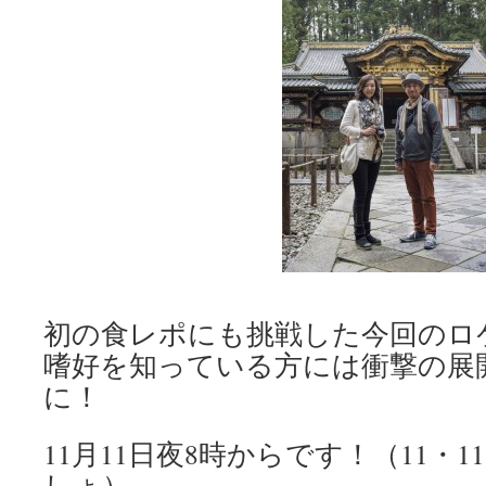
プ
初の食レポにも挑戦した今回のロ
嗜好を知っている方には衝撃の展
に！
11月11日夜8時からです！（11・1
しょ）