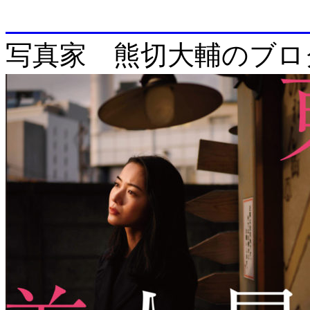
enjo
写真家 熊切大輔のブロ