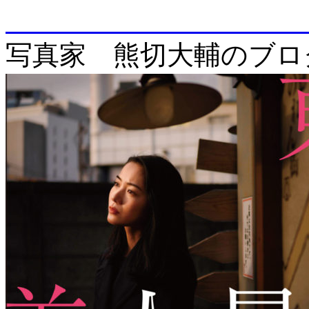
enjo
写真家 熊切大輔のブロ