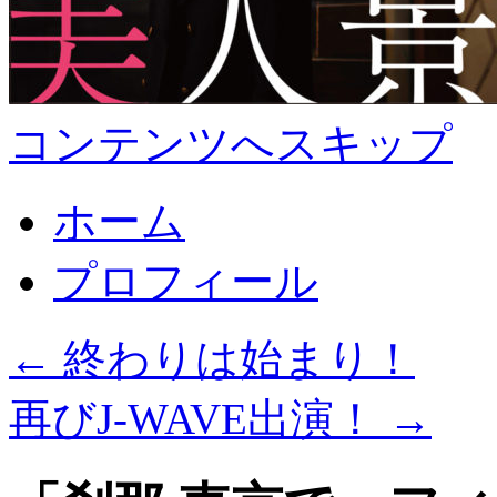
コンテンツへスキップ
ホーム
プロフィール
←
終わりは始まり！
再びJ-WAVE出演！
→