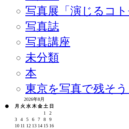
写真展「演じるコト
写真誌
写真講座
未分類
本
東京を写真で残そう
2026年8月
月
火
水
木
金
土
日
1
2
3
4
5
6
7
8
9
10
11
12
13
14
15
16