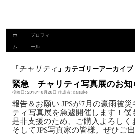
ホー
プロフィ
コ
ム
ール
ン
テ
チャリティ
「
」カテゴリーアーカイブ
ン
緊急 チャリティ写真展のお知
ツ
投稿日:
2018年8月28日
作成者:
daisuke
へ
報告＆お願い JPSが7月の豪雨被
ス
ティ写真展を急遽開催します！僕
キ
是非支援のため、ご購入よろしく
ッ
そしてJPS写真家の皆様。ぜひご