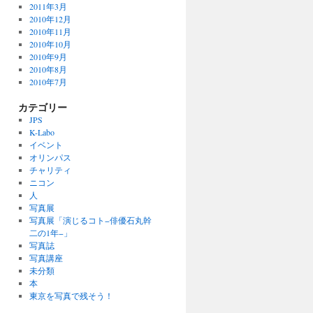
2011年3月
2010年12月
2010年11月
2010年10月
2010年9月
2010年8月
2010年7月
カテゴリー
JPS
K-Labo
イベント
オリンパス
チャリティ
ニコン
人
写真展
写真展「演じるコト−俳優石丸幹
二の1年−」
写真誌
写真講座
未分類
本
東京を写真で残そう！