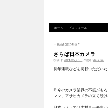
ホーム
プロフィール
コ
ン
←
動画配信の動画？
テ
さらば日本カメラ
ン
投稿日:
2021年5月5日
作成者:
daisuke
ツ
長年連載などを掲載いただいた
へ
ス
昨今のカメラ業界の不振がもろ
キ
マン、アサヒカメラの立て続け
ッ
日本カメラでは木村恵一先生が