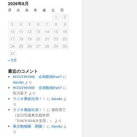
2026年8月
月
火
水
木
金
土
日
1
2
3
4
5
6
7
8
9
10
11
12
13
14
15
16
17
18
19
20
21
22
23
24
25
26
27
28
29
30
31
« 5月
最近のコメント
#STAYHOME 企画動画Part3!
に
daisuke
より
#STAYHOME 企画動画Part3!
に
恒川富子
より
ラジオ番組出演！！
に
daisuke
よ
り
ラジオ番組出演！！
に
塚田容三
（全日写連東京都本部
「TOKYOD/K/F支部」）
より
東京動物園 閉園！
に
daisuke
よ
り