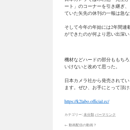
プ
ート」のコーナーを引き継ぎ、
ていた矢先の休刊の一報は急な
そして今年の年始には2年間連
ができたのが何より思い出深い
機材などハードの部分ももちろ
いけないと改めて思った。
日本カメラ社から発売されてい
ます。ぜひ、お手にとって頂け
https://k2labo.official.ec/
カテゴリー:
未分類
パーマリンク
←
動画配信の動画？