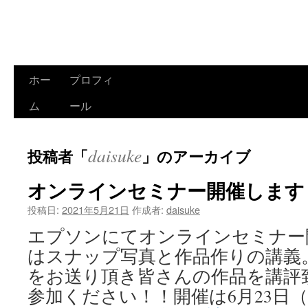
ホー
プロフィ
コ
ム
ール
ン
テ
daisuke
投稿者「
」のアーカイブ
ン
オンラインセミナー開催します
ツ
投稿日:
2021年5月21日
作成者:
daisuke
へ
エプソンにてオンラインセミナー開
ス
はスナップ写真と作品作りの講義
キ
をお送り頂き皆さんの作品を講評
ッ
参加ください！！開催は6月23日（