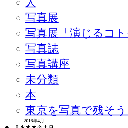
人
写真展
写真展「演じるコト
写真誌
写真講座
未分類
本
東京を写真で残そう
2016年4月
月
火
水
木
金
土
日