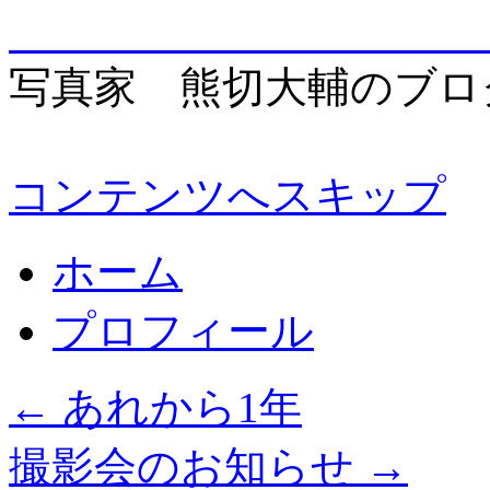
enjo
写真家 熊切大輔のブロ
コンテンツへスキップ
ホーム
プロフィール
←
あれから1年
撮影会のお知らせ
→